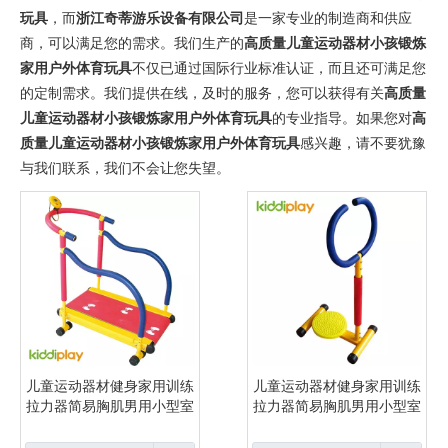
玩具
，而
浙江奇蒂游乐设备有限公司
是一家专业的制造商和供应
商，可以满足您的需求。我们生产的
高质量儿童运动器材小孩锻炼
家用户外体育玩具
不仅已通过国际行业标准认证，而且还可满足您
的定制需求。我们提供在线，及时的服务，您可以获得有关
高质量
儿童运动器材小孩锻炼家用户外体育玩具
的专业指导。如果您对
高
质量儿童运动器材小孩锻炼家用户外体育玩具
感兴趣，请不要犹豫
与我们联系，我们不会让您失望。
儿童运动器材健身家用训练
儿童运动器材健身家用训练
拉力器简易胸肌男用小型室
拉力器简易胸肌男用小型室
内小孩
内小孩