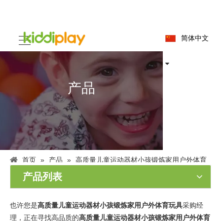
简体中文
产品
首页
»
产品
»
高质量儿童运动器材小孩锻炼家用户外体育
玩具
产品列表
也许您是
高质量儿童运动器材小孩锻炼家用户外体育玩具
采购经
理，正在寻找高品质的
高质量儿童运动器材小孩锻炼家用户外体育