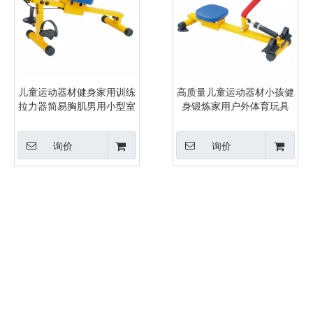
儿童运动器材健身家用训练
高质量儿童运动器材小孩健
拉力器简易胸肌男用小型室
身锻炼家用户外体育玩具
内小孩
询价
询价