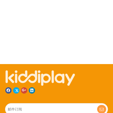
0577-57888776
356666662
0
577-67412157
13989724987
Jun_kiddiplay
0577-89736517