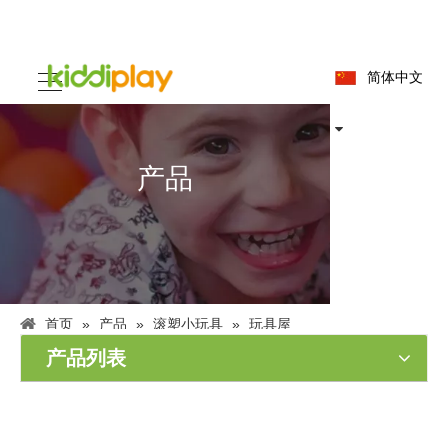
简体中文
产品
首页
»
产品
»
滚塑小玩具
»
玩具屋
产品列表