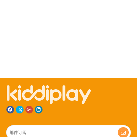
0577-57888776
356666662
0
577-67412157
13989724987
Jun_kiddiplay
0577-89736517