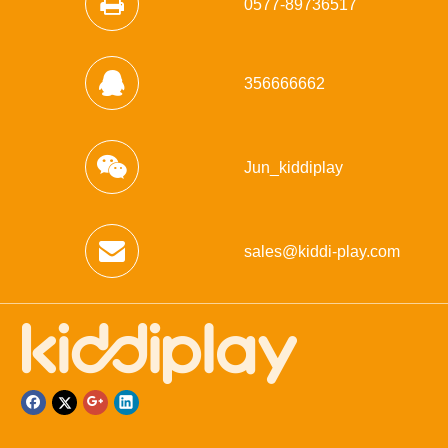
0577-89736517
356666662
Jun_kiddiplay
sales@kiddi-play.com