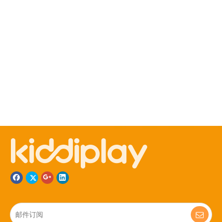
0577-57888776
356666662
0
577-67412157
13989724987
Jun_kiddiplay
0577-89736517