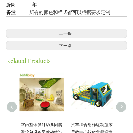
1年
质保
备注
所有的颜色和样式都可以根据要求定制
上一条:
下一条:
Related Products
室内整体设计幼儿园爬
汽车组合滑梯运动蹦床
幼儿
滑软包设备早教动物造
早教中心软体攀爬梯室
玩具