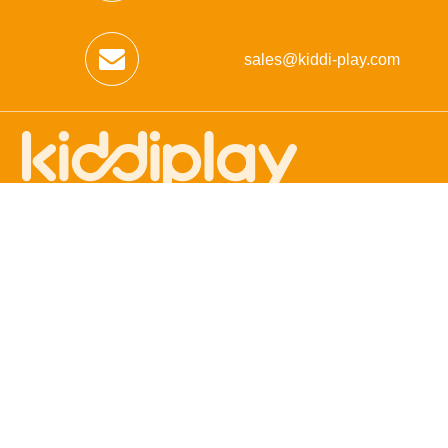
sales@kiddi-play.com
浙江省温州市永嘉县桥下镇垟湾工业区

0577-89736517

版权所有©2019奇蒂游乐有限公司
浙ICP备18028409号-1
技术支持
领动
/
网站地图