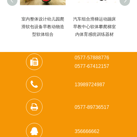
室内整体设计幼儿园爬
汽车组合滑梯运动蹦床
幼儿
滑软包设备早教动物造
早教中心软体攀爬梯室
玩具
型软体组合
内体育感统训练器材
梯早
0577-57888776
0
577-67412157
13989724987
0577-89736517
356666662