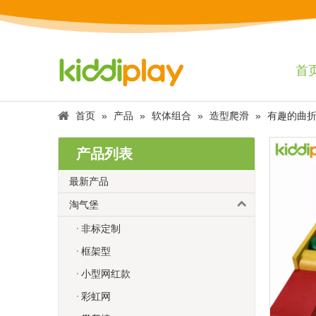
首
首页
»
产品
»
软体组合
»
造型爬滑
»
有趣的曲
产品列表
最新产品
淘气堡
非标定制
框架型
小型网红款
彩虹网