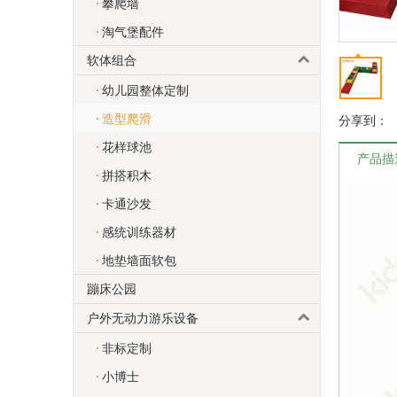
攀爬墙
淘气堡配件
软体组合
幼儿园整体定制
造型爬滑
分享到：
花样球池
产品描
拼搭积木
卡通沙发
感统训练器材
地垫墙面软包
蹦床公园
户外无动力游乐设备
非标定制
小博士