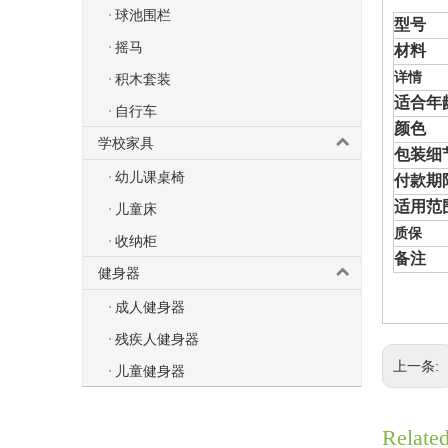
球池围栏
型号
摇马
材料
详情
积木套装
适合年
自行车
颜色
学校家具
包装细
幼儿课桌椅
付款期
适用范
儿童床
质保
收纳柜
备注
健身器
成人健身器
残疾人健身器
上一条:
儿童健身器
Relate