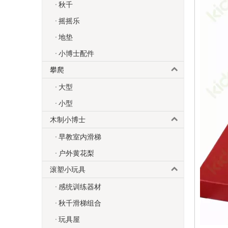
秋千
摇摇乐
地垫
小博士配件
攀爬
大型
小型
木制小博士
早教室内滑梯
户外黄花梨
滚塑小玩具
感统训练器材
秋千滑梯组合
玩具屋