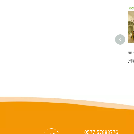
室
滑
0577-57888776