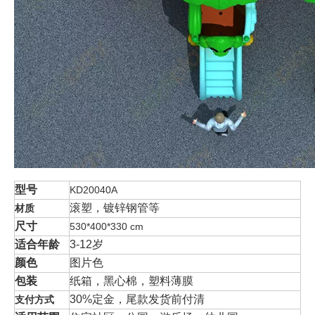
型号
KD20040A
滚塑，镀锌钢管等
材质
尺寸
530*400*330 cm
适合年龄
3-12岁
颜色
图片色
包装
纸箱，黑心棉，塑料薄膜
30%定金，尾款发货前付清
支付方式