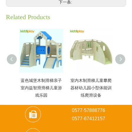
下一条:
Related Products
蓝色城堡木制滑梯亲子
室内木制滑梯儿童攀爬
幼儿
室内益智滑滑梯儿童游
器材幼儿园小型体能训
滑梯
戏乐园
练爬滑设备
0577-57888776
0
577-67412157