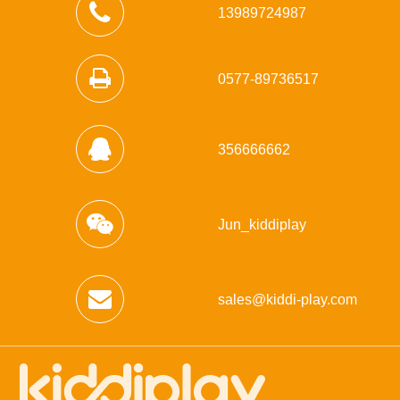
13989724987
0577-89736517
356666662
Jun_kiddiplay
sales@kiddi-play.com