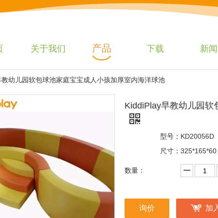
产品
页
关于我们
下载
新闻
Play早教幼儿园软包球池家庭宝宝成人小孩加厚室内海洋球池
KiddiPlay早教幼
型号：
KD20056D
尺寸：
325*165*60
数量：
询价
加