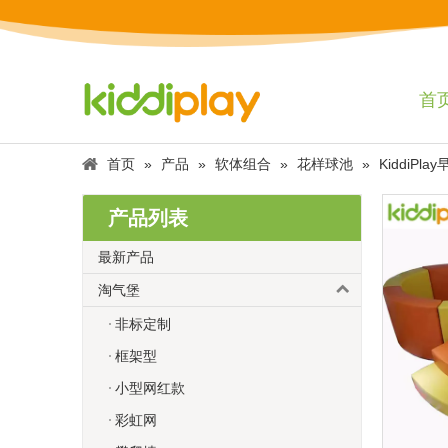
首
首页
»
产品
»
软体组合
»
花样球池
»
Kiddi
产品列表
最新产品
淘气堡
非标定制
框架型
小型网红款
彩虹网