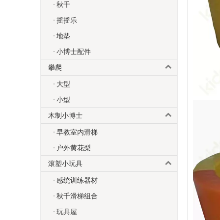
秋千
摇摇乐
地垫
小博士配件
攀爬
大型
小型
木制小博士
早教室内滑梯
户外黄花梨
滚塑小玩具
感统训练器材
秋千滑梯组合
玩具屋