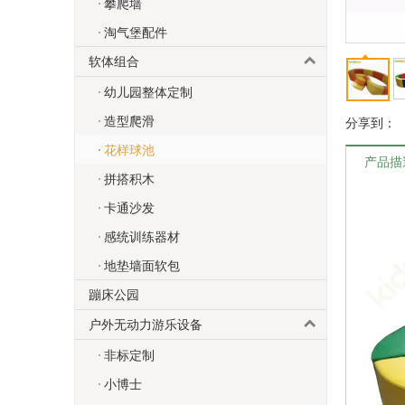
攀爬墙
淘气堡配件
软体组合
幼儿园整体定制
造型爬滑
分享到：
花样球池
产品描
拼搭积木
卡通沙发
感统训练器材
地垫墙面软包
蹦床公园
户外无动力游乐设备
非标定制
小博士